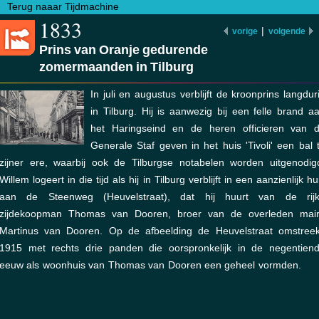
Terug naaar Tijdmachine
1833
|
vorige
volgende
Prins van Oranje gedurende
zomermaanden in Tilburg
In juli en augustus verblijft de kroonprins langdur
in Tilburg. Hij is aanwezig bij een felle brand a
het Haringseind en de heren officieren van 
Generale Staf geven in het huis 'Tivoli' een bal 
zijner ere, waarbij ook de Tilburgse notabelen worden uitgenodig
Willem logeert in die tijd als hij in Tilburg verblijft in een aanzienlijk hu
aan de Steenweg (Heuvelstraat), dat hij huurt van de rij
zijdekoopman Thomas van Dooren, broer van de overleden mai
Martinus van Dooren. Op de afbeelding de Heuvelstraat omstree
1915 met rechts drie panden die oorspronkelijk in de negentien
eeuw als woonhuis van Thomas van Dooren een geheel vormden.