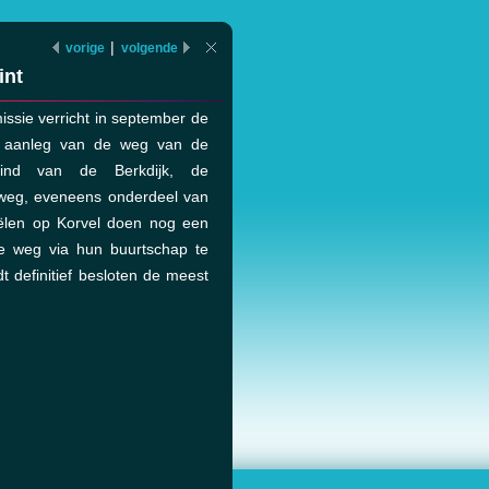
|
vorige
volgende
int
ssie verricht in september de
 aanleg van de weg van de
eind van de Berkdijk, de
weg, eveneens onderdeel van
iëlen op Korvel doen nog een
e weg via hun buurtschap te
t definitief besloten de meest