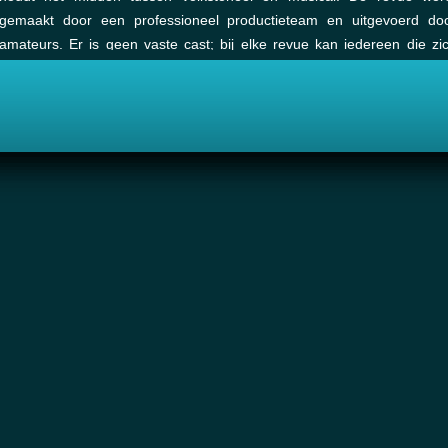
gemaakt door een professioneel productieteam en uitgevoerd do
amateurs. Er is geen vaste cast; bij elke revue kan iedereen die zi
geroepen voelt auditie doen. Voor zover bekend is de Tilburgse Rev
de grootste amateurproductie van Nederland. Elke editie is goed vo
dertien maal een uitverkochte schouwburg.