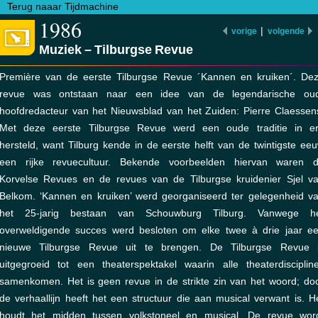
Terug naaar Tijdmachine
1986
|
vorige
volgende
Muziek – Tilburgse Revue
Première van de eerste Tilburgse Revue ´Kannen en kruiken´. De
revue was ontstaan naar een idee van de legendarische ou
hoofdredacteur van het Nieuwsblad van het Zuiden: Pierre Claessen
Met deze eerste Tilburgse Revue werd een oude traditie in e
hersteld, want Tilburg kende in de eerste helft van de twintigste ee
een rijke revuecultuur. Bekende voorbeelden hiervan waren 
Korvelse Revues en de revues van de Tilburgse kruidenier Sjel v
Belkom. ‘Kannen en kruiken’ werd georganiseerd ter gelegenheid v
het 25-jarig bestaan van Schouwburg Tilburg. Vanwege h
overweldigende succes werd besloten om elke twee à drie jaar e
nieuwe Tilburgse Revue uit te brengen. De Tilburgse Revue 
uitgegroeid tot een theaterspektakel waarin alle theaterdisciplin
samenkomen. Het is geen revue in de strikte zin van het woord; do
de verhaallijn heeft het een structuur die aan musical verwant is. H
houdt het midden tussen volkstoneel en musical. De revue wor